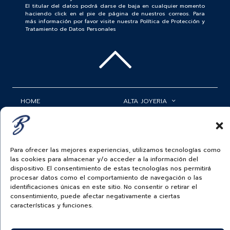
El titular del datos podrá darse de baja en cualquier momento
haciendo click en el pie de página de nuestros correos. Para
más información por favor visite nuestra Política de Protección y
Tratamiento de Datos Personales
HOME
ALTA JOYERIA
ROLEX
RELOJERÍA
ACCESORIOS
MI CUENTA
Para ofrecer las mejores experiencias, utilizamos tecnologías como
las cookies para almacenar y/o acceder a la información del
BAUER NEWS
SERVICIOS
dispositivo. El consentimiento de estas tecnologías nos permitirá
procesar datos como el comportamiento de navegación o las
SIGUENOS EN
identificaciones únicas en este sitio. No consentir o retirar el
consentimiento, puede afectar negativamente a ciertas
características y funciones.
ECUADOR