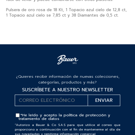
Pulsera de oro rosa de 18 Kt, 1 Topacio azul cielo de 12,8 ct,
1 Topacio azul cielo se 7,85 ct y 38 Diamantes de 0,5 ct.
¿Quieres recibir información de nuevas colecciones,
categorías, productos y más?
SUSCRÍBETE A NUESTRO NEWSLETTER
*He leído y acepto la
política de protección y
tratamiento de datos
“Autorizo a Bauer & Co S.A.S para que utilice el correo que
proporciono a continuación con el fin de mantenerme al día de
sus novedades y remitirme información comercial.