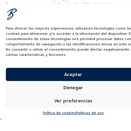
(empresa que se especializa en el análisis de datos
ambientales), concluyó que la huella de carbono de los
diamantes sintéticos puede ser hasta tres veces mayor
que la de los naturales si se producen con electricidad
Para ofrecer las mejores experiencias, utilizamos tecnologías como la
proveniente de fuentes no renovables, lo cual es común
cookies para almacenar y/o acceder a la información del dispositivo. E
en países como China e India, donde se concentra gran
consentimiento de estas tecnologías nos permitirá procesar datos co
parte de la producción sintética.
comportamiento de navegación o las identificaciones únicas en este sit
No consentir o retirar el consentimiento, puede afectar negativamente 
Mientras tanto, muchas empresas mineras de
ciertas características y funciones.
diamantes como De Beers decidió hace un mes salir del
mercado de los diamantes sintéticos y apostarle
únicamente a los diamantes naturales, implementando
Aceptar
prácticas más sostenibles con inversión en restauración
ambiental, energías limpias y proyectos sociales en
Denegar
comunidades locales. Además, organizaciones como la
Responsible Jewellery Council (RJC) y la Kimberley
Ver preferencias
Process Certification Scheme han establecido
mecanismos para garantizar que los diamantes
Política de cookies
Politicas de uso
naturales no financien conflictos armados ni vulneren
derechos humanos.