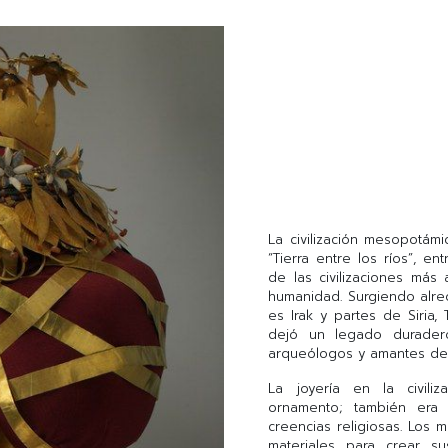
La civilización mesopotám
“Tierra entre los ríos”, en
de las civilizaciones más 
humanidad. Surgiendo alred
es Irak y partes de Siria, 
dejó un legado duradero
arqueólogos y amantes de l
La joyería en la civil
ornamento; también era 
creencias religiosas. Los
materiales para crear su