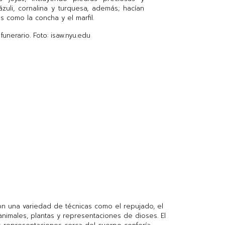
zuli, cornalina y turquesa, además; hacían
s como la concha y el marfil.
funerario. Foto: isaw.nyu.edu
on una variedad de técnicas como el repujado, el
animales, plantas y representaciones de dioses. El