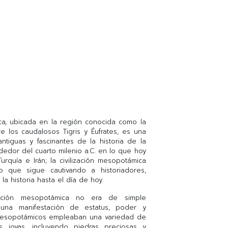
ica, ubicada en la región conocida como la
tre los caudalosos Tigris y Éufrates, es una
antiguas y fascinantes de la historia de la
edor del cuarto milenio a.C. en lo que hoy
Turquía e Irán; la civilización mesopotámica
 que sigue cautivando a historiadores,
a historia hasta el día de hoy.
ización mesopotámica no era de simple
una manifestación de estatus, poder y
 mesopotámicos empleaban una variedad de
s joyas, incluyendo piedras preciosas y