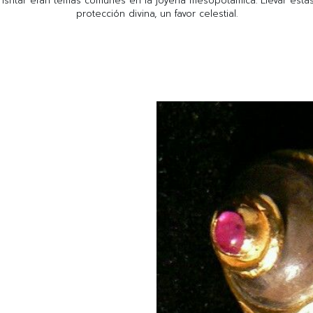
ad Ishtar eran temas comunes en la joyería mesopotámica. Llevar est
protección divina, un favor celestial.