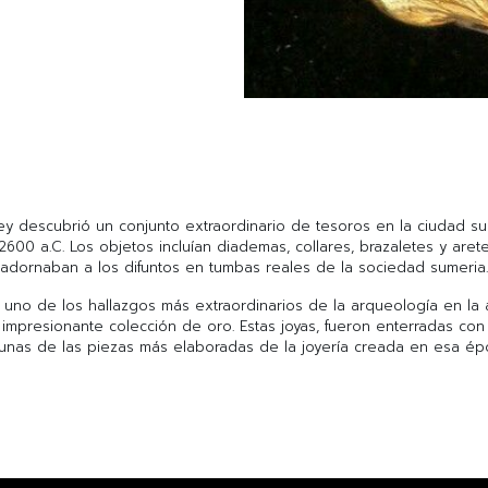
ey descubrió un conjunto extraordinario de tesoros en la ciudad sum
0 a.C. Los objetos incluían diademas, collares, brazaletes y aretes 
adornaban a los difuntos en tumbas reales de la sociedad sumeria.
i, uno de los hallazgos más extraordinarios de la arqueología en l
mpresionante colección de oro. Estas joyas, fueron enterradas con 
unas de las piezas más elaboradas de la joyería creada en esa ép