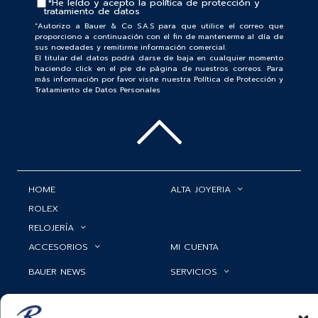
*He leído y acepto la
política de protección y
tratamiento de datos
“Autorizo a Bauer & Co S.A.S para que utilice el correo que
proporciono a continuación con el fin de mantenerme al día de
sus novedades y remitirme información comercial.
El titular del datos podrá darse de baja en cualquier momento
haciendo click en el pie de página de nuestros correos. Para
más información por favor visite nuestra Política de Protección y
Tratamiento de Datos Personales
HOME
ALTA JOYERIA
ROLEX
RELOJERÍA
ACCESORIOS
MI CUENTA
BAUER NEWS
SERVICIOS
SIGUENOS EN