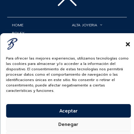
HOME
ALTA JOYERIA
ROLEX
RELOJERÍA
ACCESORIOS
MI CUENTA
Para ofrecer las mejores experiencias, utilizamos tecnologías como
BAUER NEWS
SERVICIOS
las cookies para almacenar y/o acceder a la información del
dispositivo. El consentimiento de estas tecnologías nos permitirá
SIGUENOS EN
procesar datos como el comportamiento de navegación o las
identificaciones únicas en este sitio. No consentir o retirar el
consentimiento, puede afectar negativamente a ciertas
características y funciones.
ECUADOR
BAUER & CO SAS. TODOS LOS DERECHOS
Aceptar
RESERVADOS.
POLÍTICA DE ENVÍOS
|
POLÍTICA DE PRIVACIDAD
|
POLÍTICA DE
TRATAMIENTO DATOS PERSONALES BAUER
|
PREGUNTAS
FRECUENTES SOBRE PAGOS ELECTRÓNICOS
Denegar