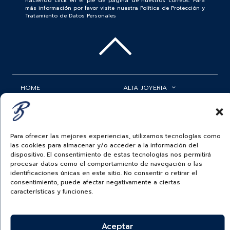
haciendo click en el pie de página de nuestros correos. Para
más información por favor visite nuestra Política de Protección y
Tratamiento de Datos Personales
HOME
ALTA JOYERIA
ROLEX
RELOJERÍA
ACCESORIOS
MI CUENTA
Para ofrecer las mejores experiencias, utilizamos tecnologías como
las cookies para almacenar y/o acceder a la información del
BAUER NEWS
SERVICIOS
dispositivo. El consentimiento de estas tecnologías nos permitirá
procesar datos como el comportamiento de navegación o las
SIGUENOS EN
identificaciones únicas en este sitio. No consentir o retirar el
consentimiento, puede afectar negativamente a ciertas
características y funciones.
ECUADOR
Aceptar
BAUER & CO SAS. TODOS LOS DERECHOS