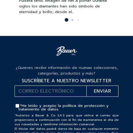
Pulsera tenis. Iimagen de net a porter Durante
siglos los diamantes han sido símbolo de
eternidad y brillo; desde el...
¿Quieres recibir información de nuevas colecciones,
categorías, productos y más?
SUSCRÍBETE A NUESTRO NEWSLETTER
*He leído y acepto la
política de protección y
tratamiento de datos
“Autorizo a Bauer & Co S.A.S para que utilice el correo que
proporciono a continuación con el fin de mantenerme al día de
sus novedades y remitirme información comercial.
El titular del datos podrá darse de baja en cualquier momento