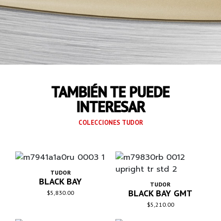
HERMETICIDAD
Hermético hasta 200 m
BRAZALETE
Brazalete de acero inoxidable de 3
eslabones con remaches con acabado
pulido y satinado, con el cierre de TUDOR
«T‑fit»
TAMBIÉN TE PUEDE
INTERESAR
COLECCIONES TUDOR
TUDOR
BLACK BAY
TUDOR
BLACK BAY GMT
$
5,830.00
$
5,210.00