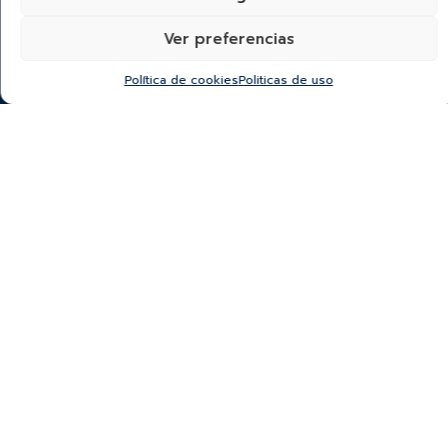
SUSCRÍBETE A NUESTRO NEWSLETTER
Ver preferencias
Política de cookies
Politicas de uso
*He leído y acepto la
política de protección y
tratamiento de datos
“Autorizo a Bauer & Co S.A.S para que utilice el correo que
proporciono a continuación con el fin de mantenerme al día de
sus novedades y remitirme información comercial.
El titular del datos podrá darse de baja en cualquier momento
haciendo click en el pie de página de nuestros correos. Para
más información por favor visite nuestra Política de Protección y
Tratamiento de Datos Personales
HOME
ALTA JOYERIA
ROLEX
RELOJERÍA
ACCESORIOS
MI CUENTA