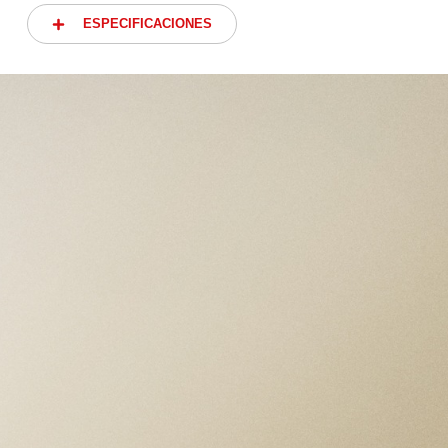
ESPECIFICACIONES
ESPECIFICACIONES
CAJA
Caja de 39 mm de acero inoxidable,
acabados pulidos y satinados Ancho entre
asas: 20 mm Grosor de la caja: 11.7 mm
BISEL
Bisel giratorio unidireccional de acero inoxidable con
disco de aluminio anodizado