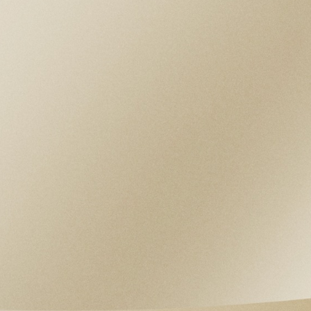
MOVIMIENTO
Calibre de Manufactura MT5400-U
(Certificado por el COSC y METAS)
Movimiento mecánico de cuerda automática
con rotor bidireccional
ESFERA
Negra mate, abombada, con marcadores de
la hora con apliques
RESERVA DE MARCHA
Reserva de marcha de aprox. 65 horas
CRISTAL
Cristal de zafiro abombado