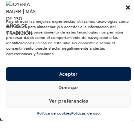
TUDORWATCH.COM
Para ofrecer las mejores experiencias, utilizamos tecnologías como
las cookies para almacenar y/o acceder a la información del
dispositivo. El consentimiento de estas tecnologías nos permitirá
procesar datos como el comportamiento de navegación o las
identificaciones únicas en este sitio. No consentir o retirar el
consentimiento, puede afectar negativamente a ciertas
características y funciones.
¿Quieres recibir información de nuevas colecciones,
categorías, productos y más?
Aceptar
SUSCRÍBETE A NUESTRO NEWSLETTER
Denegar
Ver preferencias
*He leído y acepto la
política de protección y
tratamiento de datos
Política de cookies
Politicas de uso
“Autorizo a Bauer & Co S.A.S para que utilice el correo que
proporciono a continuación con el fin de mantenerme al día de
sus novedades y remitirme información comercial.
El titular del datos podrá darse de baja en cualquier momento
haciendo click en el pie de página de nuestros correos. Para