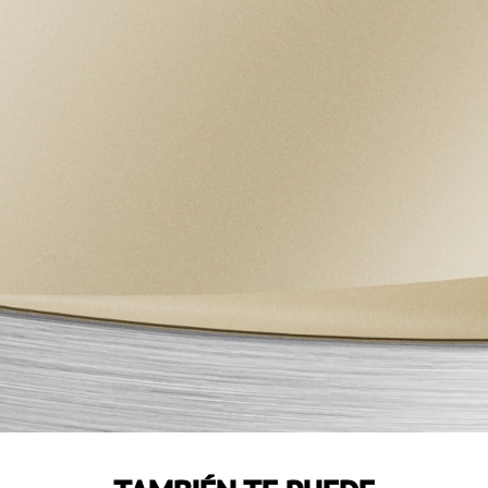
Reserva de marcha de aprox. 38 horas
CRISTAL
Cristal de zafiro abombado
HERMETICIDAD
Hermético hasta 100 m
BRAZALETE
Brazalete de acero con cierre desplegable y
cierre de seguridad Sujeción de acero