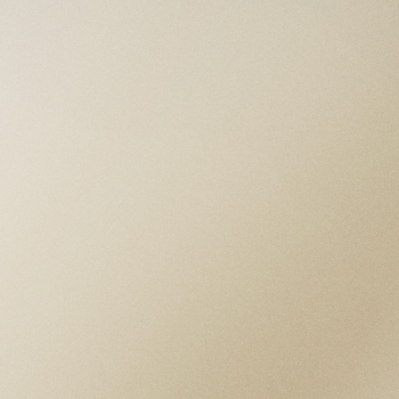
CAJA
Caja de acero de 34 mm, acabado pulido
BISEL
Bisel liso de acero, acabado pulido
MOVIMIENTO
Movimiento mecánico de cuerda
automática, Calibre T601
ESFERA
Azul
RESERVA DE MARCHA