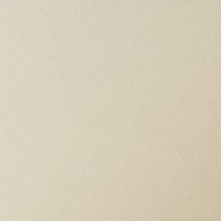
Cristal de zafiro abombado
BRAZALETE
Brazalete de acero con tres es
con el cierre de seguridad TUD