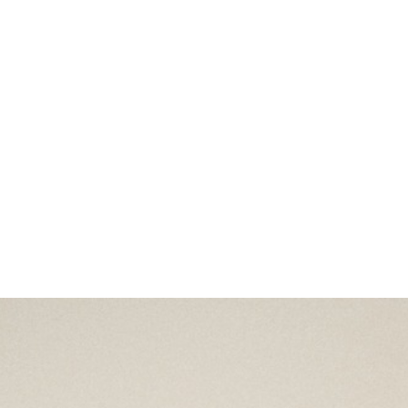
ESPECIFICACIONES
CAJA
Caja de acero de 39 mm, acabado satinado Ancho
mm Grosor de la caja: 12.0 mm
MOVIMIENTO
Calibre de Manufactura MT5402 (COSC) Movimie
de cuerda automática con rotor bidireccional
RESERVA DE MARCHA