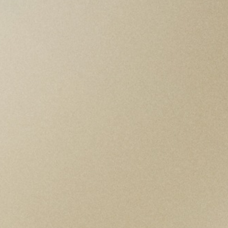
labones y un cierre desplegable
OR «T‑fit»