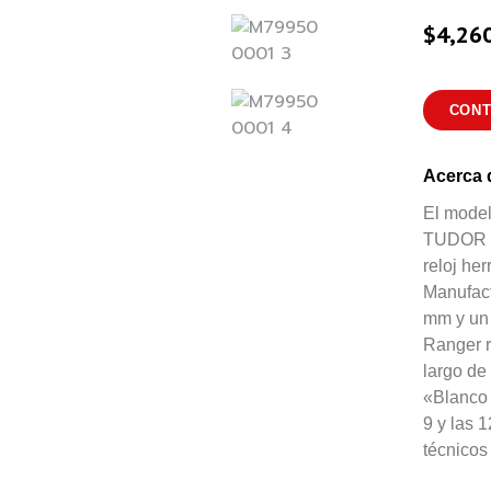
$
4,26
CON
Acerca 
El model
TUDOR qu
reloj he
Manufac
mm y un 
Ranger r
largo de
«Blanco 
9 y las 
técnicos