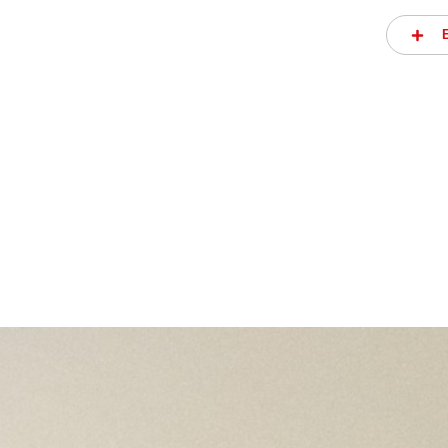
BISEL
 entre asas: 20
Liso, de acero satinado
ESFERA
nto mecánico
Negra, abombada
CRISTAL