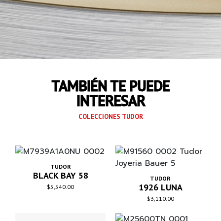
TUDOR «T‑fit» con ajuste rápido
TAMBIÉN TE PUEDE
INTERESAR
COLECCIONES TUDOR
TUDOR
BLACK BAY 58
TUDOR
1926 LUNA
$
5,540.00
$
3,110.00