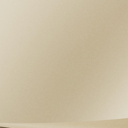
con rotor bidireccional Ingeniería exclusiva
ESFERA
Opalina, abombada
RESERVA DE MARCHA
Reserva de marcha de aprox. 70 horas
CRISTAL
Cristal de zafiro abombado
HERMETICIDAD
Hermético hasta 200 m
BRAZALETE
Brazalete de acero con remaches con
acabado pulido y satinado y cierre en