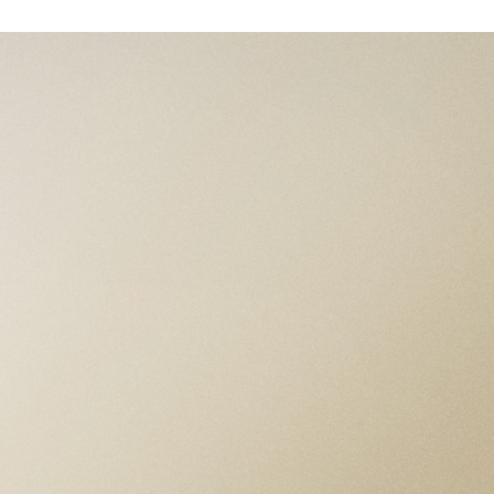
ESPECIFICACIONES
CAJA
Caja de acero de 39 mm, acabado pulido y
satinado
BISEL
Bisel fijo graduado 24 horas en acero satinado
MOVIMIENTO
Calibre de manufactura MT5652 (COSC)
Movimiento mecánico de cuerda automática