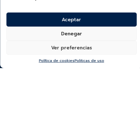
Aceptar
Denegar
¿Quieres recibir información de nuevas colecciones,
categorías, productos y más?
Ver preferencias
SUSCRÍBETE A NUESTRO NEWSLETTER
Política de cookies
Politicas de uso
*He leído y acepto la
política de protección y
tratamiento de datos
“Autorizo a Bauer & Co S.A.S para que utilice el correo que
proporciono a continuación con el fin de mantenerme al día de
sus novedades y remitirme información comercial.
El titular del datos podrá darse de baja en cualquier momento
haciendo click en el pie de página de nuestros correos. Para
más información por favor visite nuestra Política de Protección y
Tratamiento de Datos Personales