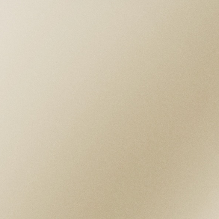
Ancho entre asas: 20 mm Grosor de la caja:
11.9 mm
BISEL
Bisel de acero inoxidable, acabados pulidos y
satinados
MOVIMIENTO
Calibre de Manufactura MT5662-2U
(Certificado por el COSC y el METAS)
Movimiento mecánico de cuerda automática
con rotor bidireccional Excepcionales
acabados de alta calidad, como Côtes de
Genève, perlage, y una incrustación de oro
de 18 quilates en el rotor
ESFERA
Color champán oscuro, marcadores de la