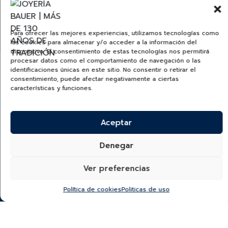
TUDORWATCH.COM
Para ofrecer las mejores experiencias, utilizamos tecnologías como
las cookies para almacenar y/o acceder a la información del
dispositivo. El consentimiento de estas tecnologías nos permitirá
procesar datos como el comportamiento de navegación o las
identificaciones únicas en este sitio. No consentir o retirar el
consentimiento, puede afectar negativamente a ciertas
características y funciones.
¿Quieres recibir información de nuevas colecciones,
categorías, productos y más?
Aceptar
SUSCRÍBETE A NUESTRO NEWSLETTER
Denegar
Ver preferencias
*He leído y acepto la
política de protección y
tratamiento de datos
Política de cookies
Politicas de uso
“Autorizo a Bauer & Co S.A.S para que utilice el correo que
proporciono a continuación con el fin de mantenerme al día de
sus novedades y remitirme información comercial.
El titular del datos podrá darse de baja en cualquier momento
haciendo click en el pie de página de nuestros correos. Para