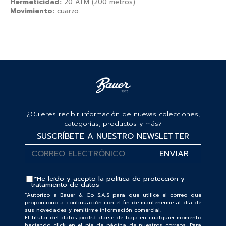
Hermeticidad:
20 ATM (200 metros).
Movimiento:
cuarzo.
¿Quieres recibir información de nuevas colecciones,
categorías, productos y más?
SUSCRÍBETE A NUESTRO NEWSLETTER
*He leído y acepto la
política de protección y
tratamiento de datos
“Autorizo a Bauer & Co S.A.S para que utilice el correo que
proporciono a continuación con el fin de mantenerme al día de
sus novedades y remitirme información comercial.
El titular del datos podrá darse de baja en cualquier momento
haciendo click en el pie de página de nuestros correos. Para