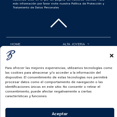
más información por favor visite nuestra Política de Protección y
Tratamiento de Datos Personales
HOME
ALTA JOYERIA
ROLEX
RELOJERÍA
ACCESORIOS
MI CUENTA
Para ofrecer las mejores experiencias, utilizamos tecnologías como
las cookies para almacenar y/o acceder a la información del
BAUER NEWS
SERVICIOS
dispositivo. El consentimiento de estas tecnologías nos permitirá
procesar datos como el comportamiento de navegación o las
SIGUENOS EN
identificaciones únicas en este sitio. No consentir o retirar el
consentimiento, puede afectar negativamente a ciertas
características y funciones.
ECUADOR
Aceptar
BAUER & CO SAS. TODOS LOS DERECHOS