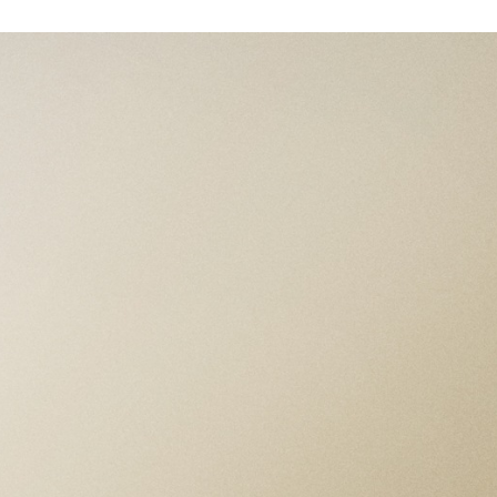
ESPECIFICACIONES
CAJA
Caja de acero de 39 mm, acabado satinado
Ancho entre asas: 20 mm Grosor de la caja:
12.0 mm
BISEL
Liso, de acero satinado
MOVIMIENTO
Calibre de Manufactura MT5402 (COSC)