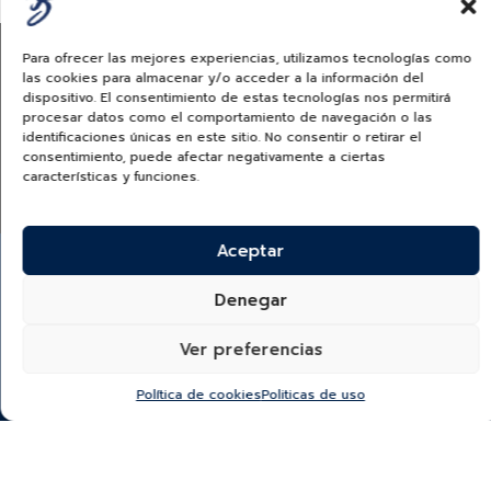
Para ofrecer las mejores experiencias, utilizamos tecnologías como
las cookies para almacenar y/o acceder a la información del
dispositivo. El consentimiento de estas tecnologías nos permitirá
procesar datos como el comportamiento de navegación o las
identificaciones únicas en este sitio. No consentir o retirar el
consentimiento, puede afectar negativamente a ciertas
TUDORWATCH.COM
características y funciones.
Aceptar
Denegar
Ver preferencias
¿Quieres recibir información de nuevas colecciones,
categorías, productos y más?
Política de cookies
Politicas de uso
SUSCRÍBETE A NUESTRO NEWSLETTER
*He leído y acepto la
política de protección y