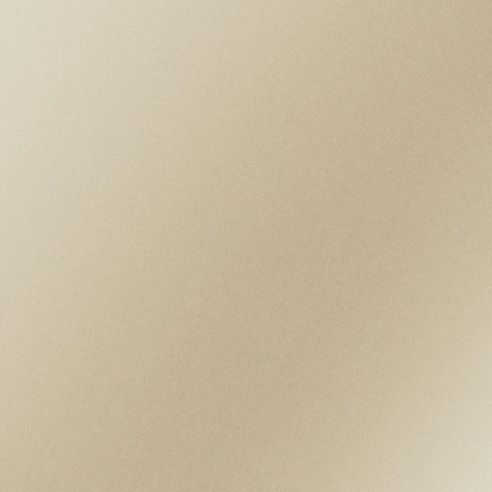
Movimiento mecánico de cuerda automática
con rotor bidireccional
ESFERA
Beige, abombada
RESERVA DE MARCHA
Reserva de marcha de aprox. 70 horas
CRISTAL
Cristal de zafiro abombado
HERMETICIDAD
Hermético hasta 100 m
BRAZALETE
Brazalete de acero con tres eslabones y un