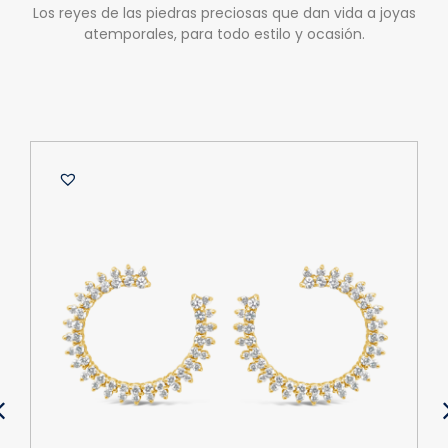
Los reyes de las piedras preciosas que dan vida a joyas
atemporales, para todo estilo y ocasión.
B
A
d
O
$