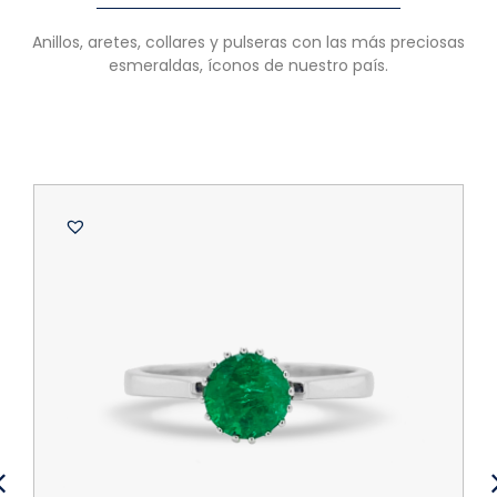
Anillos, aretes, collares y pulseras con las más preciosas
esmeraldas, íconos de nuestro país.
B
A
d
O
$