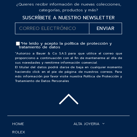
¿Quieres recibir información de nuevas colecciones,
categorías, productos y más?
SUSCRÍBETE A NUESTRO NEWSLETTER
*He leído y acepto la
política de protección y
tratamiento de datos
“Autorizo a Bauer & Co S.A.S para que utilice el correo que
proporciono a continuación con el fin de mantenerme al día de
sus novedades y remitirme información comercial.
El titular del datos podrá darse de baja en cualquier momento
haciendo click en el pie de página de nuestros correos. Para
más información por favor visite nuestra Política de Protección y
Tratamiento de Datos Personales
HOME
ALTA JOYERIA
ROLEX