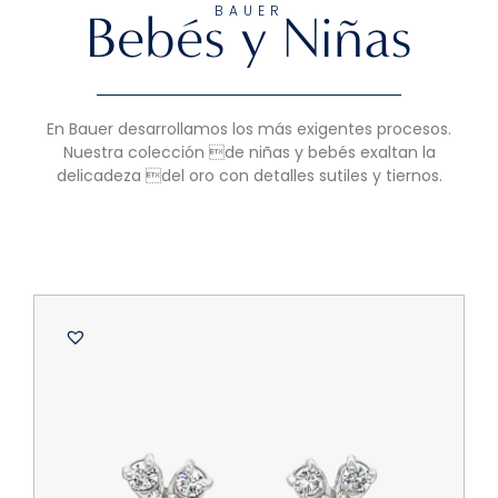
BAUER
Bebés y Niñas
En Bauer desarrollamos los más exigentes procesos.
Nuestra colección de niñas y bebés exaltan la
delicadeza del oro con detalles sutiles y tiernos.
B
A
1
O
$