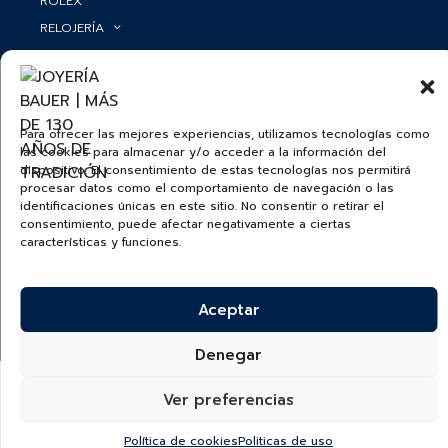
ROLEX
RELOJERÍA
ACCESORIOS
MI CUENTA
BAUER NEWS
SERVICIOS
SIGUENOS EN
Para ofrecer las mejores experiencias, utilizamos tecnologías como
las cookies para almacenar y/o acceder a la información del
dispositivo. El consentimiento de estas tecnologías nos permitirá
procesar datos como el comportamiento de navegación o las
identificaciones únicas en este sitio. No consentir o retirar el
ECUADOR
consentimiento, puede afectar negativamente a ciertas
características y funciones.
BAUER & CO SAS. TODOS LOS DERECHOS
RESERVADOS.
POLÍTICA DE ENVÍOS
|
POLÍTICA DE PRIVACIDAD
|
POLÍTICA DE
TRATAMIENTO DATOS PERSONALES BAUER
|
PREGUNTAS
FRECUENTES SOBRE PAGOS ELECTRÓNICOS
Aceptar
Denegar
Ver preferencias
Política de cookies
Politicas de uso