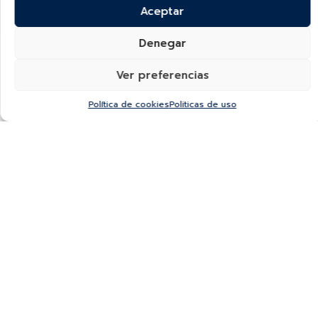
Aceptar
Denegar
Ver preferencias
Explore más
Política de cookies
Politicas de uso
Descubra Rolex
Relojes Rolex
N