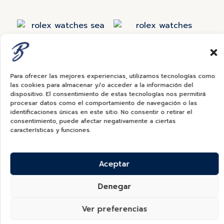
Rolex
Rolex
Sea-Dweller
Deepsea
Para ofrecer las mejores experiencias, utilizamos tecnologías como
las cookies para almacenar y/o acceder a la información del
dispositivo. El consentimiento de estas tecnologías nos permitirá
procesar datos como el comportamiento de navegación o las
identificaciones únicas en este sitio. No consentir o retirar el
consentimiento, puede afectar negativamente a ciertas
características y funciones.
Rolex
Rolex
GMT-Master II
Yacht-Master
Aceptar
Denegar
Ver preferencias
Rolex
Rolex