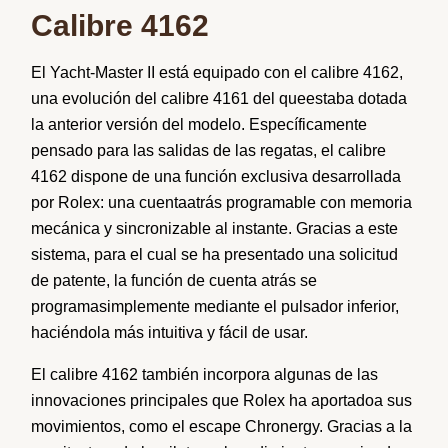
Calibre 4162
El Yacht-Master II
está
equipado
con
el
calibre
4162,
una
evolución
del
calibre
4161 del
que
estaba
dotada
la anterior
versión
del
modelo
.
Específicamente
pensado
para
las
salidas
de las
regatas
, el calibre
4162
dispone
de
una
función
exclusiva
desarrollada
por
Rolex:
una
cuenta
atrás
programable
con
memoria
mecánica
y
sincronizable
al instante. Gracias a este
sistema
, para el
cual
se ha
presentado
una
solicitud
de patente, la
función
de
cuenta
atrás
se
programa
simplemente
mediante
el
pulsador
inferior
,
haciéndola
más
intuitiva
y
fácil
de
usar.
El calibre 4162
también
incorpora
algunas
de las
innovaciones
principales que Rolex ha
aportado
a sus
movimientos
,
como
el escape Chronergy. Gracias a la