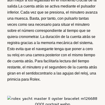
aún
mejor
a los
regatistas
en el
momento
crucial de la
salida
La
cuenta
atrás
se activa
mediante
el
pulsador
inferior
. Cada
vez
que se
presiona
, el
minutero
avanza
una
muesca
. Basta,
por
tanto, con
pulsarlo
tantas
veces
como
sea
necesario
para
situar
el
minutero
sobre el
número
correspondiente
al
tiempo
que se
quiera
cronometrar
.
La
duración
de la
cuenta
atrás
se
registra gracias a la
memoria
mecánica
del
sistema
.
Esto
evita
que el
navegante
tenga
que
poner
a
cero
su
reloj
en
una
carrera
posterior
con el
mismo
tiempo
de
cuenta
atrás
. Para
facilitar
la
lectura
del
tiempo
restante, el
minutero
y el
segundero
de la
cuenta
atrás
giran
en el
sentido
contrario a las
agujas
del
reloj
,
una
primicia
para Rolex.