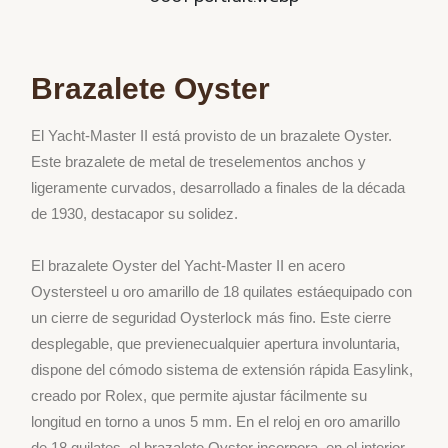
Brazalete Oyster
El Yacht‐Master II
está
provisto
de un
brazalete
Oyster.
Este
brazalete
de
metal
de
tres
elementos
anchos
y
ligeramente
curvados
,
desarrollado
a finales de la
década
de 1930,
destaca
por
su
solidez
.
El
brazalete
Oyster
del
Yacht‐Master II en
acero
Oystersteel u
oro
amarillo de 18
quilates
está
equipado
con
un
cierre
de
seguridad
Oysterlock
más
fino
. Este
cierre
desplegable
, que
previene
cualquier
apertura
involuntaria
,
dispone
del
cómodo
sistema
de
extensión
rápida
Easylink,
creado
por
Rolex, que
permite
ajustar
fácilmente
su
longitud
en
torno
a
unos
5
mm.
En el
reloj
en
oro
amarillo
de 18
quilates
, el
brazalete
Oyster incorpora, en el
interior