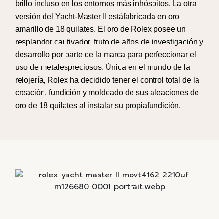
brillo
incluso
en los
entornos
más
inhóspitos
. La
otra
versión
del
Yacht‐Master II
está
fabricada
en
oro
amarillo de 18
quilates
. El
oro
de Rolex
posee
un
resplandor
cautivador
,
fruto
de
años
de
investigación
y
desarrollo
por
parte de la marca para
perfeccionar
el
uso
de
metales
preciosos
.
Única
en el
mundo
de la
relojería
, Rolex ha
decidido
tener
el control total de la
creación
,
fundición
y
moldeado
de sus
aleaciones
de
oro
de 18
quilates
al
instalar
su
propia
fundición
.