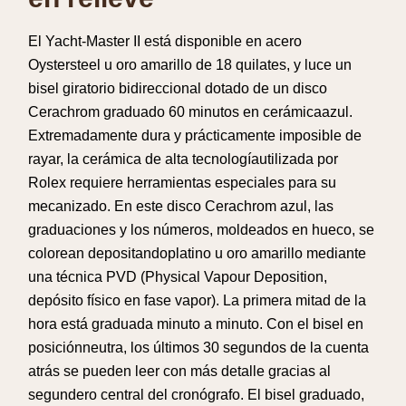
El Yacht-Master II
está
disponible en
acero
Oystersteel u
oro
amarillo de 18
quilates
, y
luce
un
bisel
giratorio
bidireccional
dotado
de un disco
Cerachrom
graduado
60
minutos
en
cerámica
azul
.
Extremadamente
dura y
prácticamente
imposible
de
rayar
, la
cerámica
de
alta
tecnología
utilizada
por
Rolex
requiere
herramientas
especiales
para su
mecanizado
. En este disco Cerachrom
azul
, las
graduaciones
y los
números
,
moldeados
en
hueco
, se
colorean
depositando
platino
u
oro
amarillo
mediante
una
técnica
PVD (
Physical
Vapour
Deposition
,
depósito
físico
en
fase
vapor
). La primera
mitad
de la
hora
está
graduada
minuto
a
minuto
. Con el bisel en
posición
neutra
, los
últimos
30
segundos
de la
cuenta
atrás
se
pueden
leer
con
más
detalle
gracias al
segundero
central
del
cronógrafo
. El bisel
graduado
,