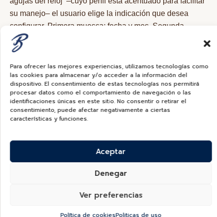
agujas del reloj
–cuyo perfil está acentuado para facilitar
su manejo– el usuario elige la indicación que desea
configurar. Primera muesca: fecha y mes. Segunda
muesca: hora local. Tercera muesca: hora de referencia.
Para ofrecer las mejores experiencias, utilizamos tecnologías como
las cookies para almacenar y/o acceder a la información del
dispositivo. El consentimiento de estas tecnologías nos permitirá
procesar datos como el comportamiento de navegación o las
identificaciones únicas en este sitio. No consentir o retirar el
consentimiento, puede afectar negativamente a ciertas
características y funciones.
Aceptar
Certificación de Cronómetro
Denegar
Superlativo
Ver preferencias
Como todos los relojes Rolex, el LadyDatejust cuenta
Política de cookies
Politicas de uso