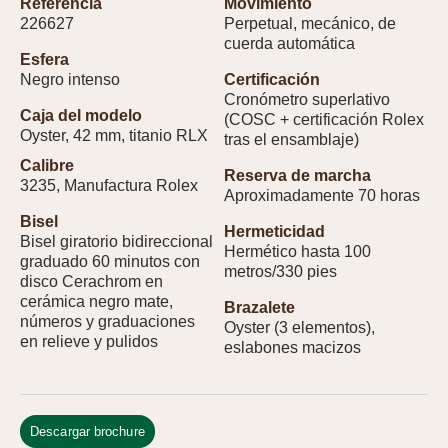
Referencia
Movimiento
226627
Perpetual, mecánico, de
cuerda automática
Esfera
Negro intenso
Certificación
Cronómetro superlativo
Caja del modelo
(COSC + certificación Rolex
Oyster, 42 mm, titanio RLX
tras el ensamblaje)
Calibre
Reserva de marcha
3235, Manufactura Rolex
Aproximadamente 70 horas
Bisel
Hermeticidad
Bisel giratorio bidireccional
Hermético hasta 100
graduado 60 minutos con
metros/330 pies
disco Cerachrom en
cerámica negro mate,
Brazalete
números y graduaciones
Oyster (3 elementos),
en relieve y pulidos
eslabones macizos
Descargar brochure