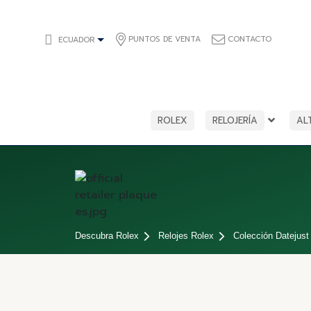
PUNTOS DE VENTA
CONTACTO
ECUADOR
ROLEX
RELOJERÍA
AL
Descubra Rolex
Relojes Rolex
Colección Datejust