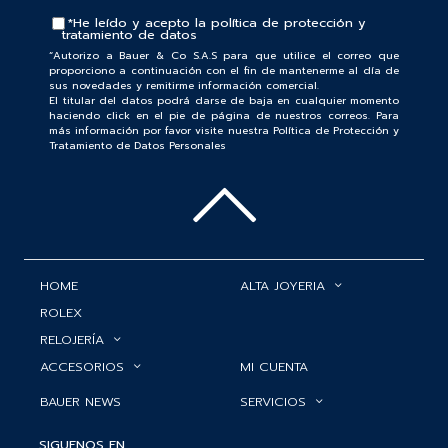
*He leído y acepto la
política de protección y
tratamiento de datos
“Autorizo a Bauer & Co S.A.S para que utilice el correo que
proporciono a continuación con el fin de mantenerme al día de
sus novedades y remitirme información comercial.
El titular del datos podrá darse de baja en cualquier momento
haciendo click en el pie de página de nuestros correos. Para
más información por favor visite nuestra Política de Protección y
Tratamiento de Datos Personales
HOME
ALTA JOYERIA
ROLEX
RELOJERÍA
ACCESORIOS
MI CUENTA
BAUER NEWS
SERVICIOS
SIGUENOS EN