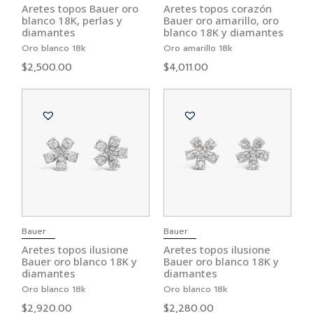
Aretes topos Bauer oro
Aretes topos corazón
blanco 18K, perlas y
Bauer oro amarillo, oro
diamantes
blanco 18K y diamantes
Oro blanco 18k
Oro amarillo 18k
$
2,500.00
$
4,011.00
Bauer
Bauer
Aretes topos ilusione
Aretes topos ilusione
Bauer oro blanco 18K y
Bauer oro blanco 18K y
diamantes
diamantes
Oro blanco 18k
Oro blanco 18k
$
2,920.00
$
2,280.00