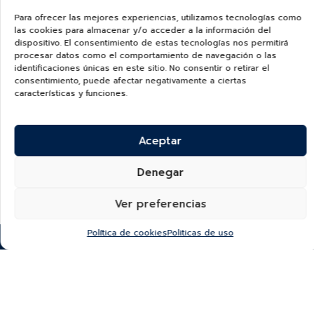
Para ofrecer las mejores experiencias, utilizamos tecnologías como
las cookies para almacenar y/o acceder a la información del
dispositivo. El consentimiento de estas tecnologías nos permitirá
procesar datos como el comportamiento de navegación o las
identificaciones únicas en este sitio. No consentir o retirar el
consentimiento, puede afectar negativamente a ciertas
características y funciones.
Aceptar
Denegar
Ver preferencias
Política de cookies
Politicas de uso
¿Quieres recibir información de nuevas colecciones,
categorías, productos y más?