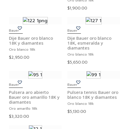
Oro blanco 18k
$
1,900.00
Bauer
Bauer
Dije Bauer oro blanco
Dije Bauer oro blanco
18K y diamantes
18K, esmeralda y
diamantes
Oro blanco 18k
Oro blanco 18k
$
2,950.00
$
5,650.00
Bauer
Bauer
Pulsera aro abierto
Pulsera tennis Bauer oro
Bauer oro amarillo 18K y
blanco 18K y diamantes
diamantes
Oro blanco 18k
Oro amarillo 18k
$
5,130.00
$
3,320.00