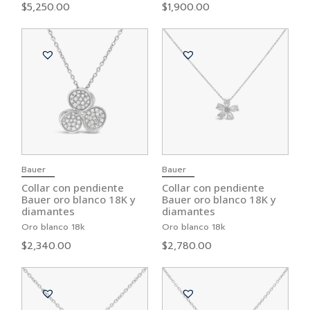
$
5,250.00
$
1,900.00
Bauer
Bauer
Collar con pendiente
Collar con pendiente
Bauer oro blanco 18K y
Bauer oro blanco 18K y
diamantes
diamantes
Oro blanco 18k
Oro blanco 18k
$
2,340.00
$
2,780.00