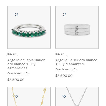
Bauer
Bauer
Argolla apilable Bauer
Argolla Bauer oro blanco
oro blanco 18K y
18K y diamantes
esmeraldas
Oro blanco 18k
Oro blanco 18k
$
2,600.00
$
2,800.00