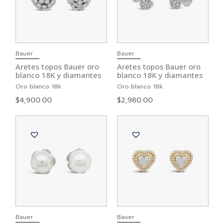
Bauer
Bauer
Aretes topos Bauer oro
Aretes topos Bauer oro
blanco 18K y diamantes
blanco 18K y diamantes
Oro blanco 18k
Oro blanco 18k
$
4,900.00
$
2,980.00
Bauer
Bauer