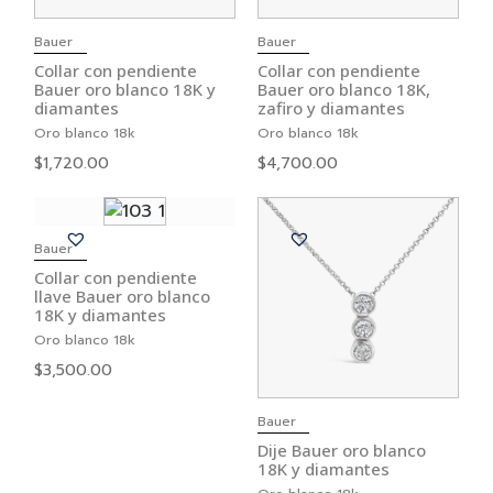
Bauer
Bauer
Collar con pendiente
Collar con pendiente
Bauer oro blanco 18K y
Bauer oro blanco 18K,
diamantes
zafiro y diamantes
Oro blanco 18k
Oro blanco 18k
$
1,720.00
$
4,700.00
Bauer
Collar con pendiente
llave Bauer oro blanco
18K y diamantes
Oro blanco 18k
$
3,500.00
Bauer
Dije Bauer oro blanco
18K y diamantes