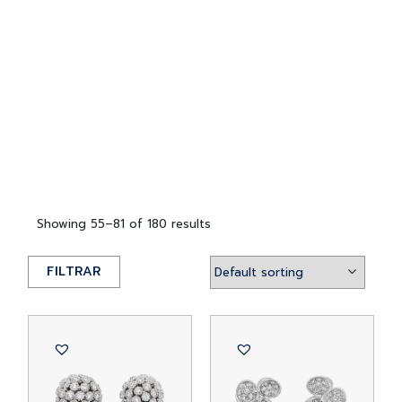
Showing 55–81 of 180 results
FILTRAR