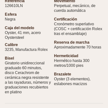
Referencia
Movimiento
126610LN
Perpetual, mecánico, de
cuerda automática
Esfera
Negra
Certificación
Cronómetro superlativo
Caja del modelo
(COSC + certificación Rolex
Oyster, 41 mm, acero
tras el ensamblaje)
Oystersteel
Reserva de marcha
Calibre
Aproximadamente 70 horas
3235, Manufactura Rolex
Hermeticidad
Bisel
Hermético hasta 300
Giratorio unidireccional
metros/1000 pies
graduado 60 minutos,
disco Cerachrom de
Brazalete
cerámica negra resistente
Oyster (3 elementos),
a las rayaduras, números y
eslabones macizos
graduaciones recubiertos
en platino