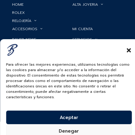
HOME
ALTA JOYERIA
ROLEX
RELOJERÍA
ACCESORIOS
MI CUENTA
BAUER NEWS
SERVICIOS
SIGUENOS EN
Para ofrecer las mejores experiencias, utilizamos tecnologías como
las cookies para almacenar y/o acceder a la información del
dispositivo. El consentimiento de estas tecnologías nos permitirá
ECUADOR
procesar datos como el comportamiento de navegación o las
identificaciones únicas en este sitio. No consentir o retirar el
BAUER & CO SAS. TODOS LOS DERECHOS
RESERVADOS.
consentimiento, puede afectar negativamente a ciertas
POLÍTICA DE ENVÍOS
|
POLÍTICA DE PRIVACIDAD
|
POLÍTICA DE
características y funciones.
TRATAMIENTO DATOS PERSONALES BAUER
|
PREGUNTAS
FRECUENTES SOBRE PAGOS ELECTRÓNICOS
Aceptar
Denegar