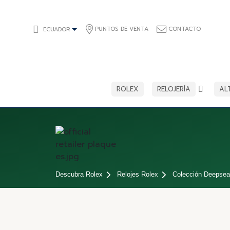
PUNTOS DE VENTA
CONTACTO
ECUADOR
ROLEX
RELOJERÍA
AL
Descubra Rolex
Relojes Rolex
Colección Deepsea