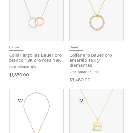
Bauer
Bauer
Collar argollas Bauer oro
Collar aro Bauer oro
blanco 18K oro rosa 18K
amarillo 18K y
diamantes
Oro blanco 18k
Oro amarillo 18k
$
1,850.00
$
3,480.00