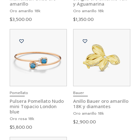
amarillo
y Aguamarina
Oro amarillo 18k
Oro amarillo 18k
$
3,500.00
$
1,350.00
Pomellato
Bauer
Pulsera Pomellato Nudo
Anillo Bauer oro amarillo
mini Topacio London
18K y diamantes
blue
Oro amarillo 18k
Oro rosa 18k
$
2,900.00
$
5,800.00