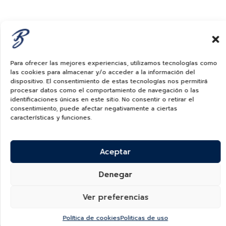
Para ofrecer las mejores experiencias, utilizamos tecnologías como
las cookies para almacenar y/o acceder a la información del
dispositivo. El consentimiento de estas tecnologías nos permitirá
procesar datos como el comportamiento de navegación o las
identificaciones únicas en este sitio. No consentir o retirar el
consentimiento, puede afectar negativamente a ciertas
características y funciones.
Aceptar
Denegar
Ver preferencias
Política de cookies
Politicas de uso