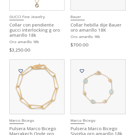
GUCCI Fine Jewelry
Bauer
Collar con pendiente
Collar hebilla dije Bauer
gucci interlocking g oro
oro amarillo 18K
amarillo 18k
Oro amarillo 18k
Oro amarillo 18k
$
700.00
$
3,250.00
Marco Bicego
Marco Bicego
Pulsera Marco Bicego
Pulsera Marco Bicego
Marrakech Onde oro
Siviglia oro amarillo 18k