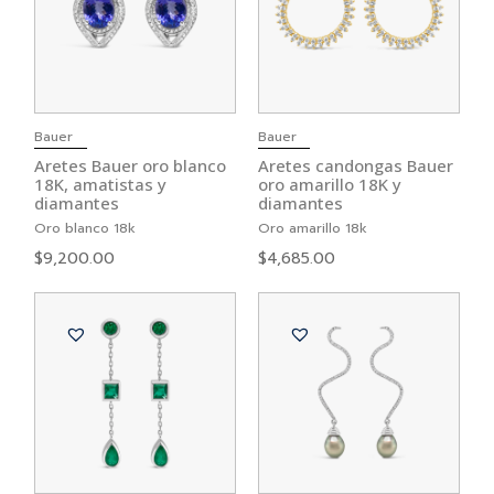
Bauer
Bauer
Aretes Bauer oro blanco
Aretes candongas Bauer
18K, amatistas y
oro amarillo 18K y
diamantes
diamantes
Oro blanco 18k
Oro amarillo 18k
$
9,200.00
$
4,685.00