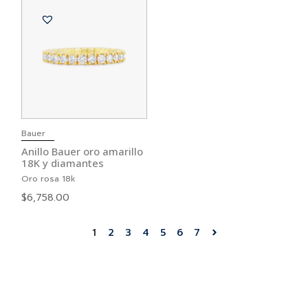
Bauer
Anillo Bauer oro amarillo
18K y diamantes
Oro rosa 18k
$
6,758.00
1
2
3
4
5
6
7