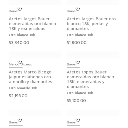
Bauer
Bauer
Aretes largos Bauer
Aretes largos Bauer oro
esmeraldas oro blanco
blanco 18K, perlas y
18K y esmeraldas
diamantes
Oro blanco 18k
Oro blanco 18k
$
3,340.00
$
1,800.00
Marco Bicego
Bauer
Aretes Marco Bicego
Aretes topos Bauer
Jaipur eslabones oro
esmeraldas oro blanco
amarillo y diamantes
18K, esmeraldas y
diamantes
Oro amarillo 18k
Oro blanco 18k
$
2,195.00
$
5,100.00
Bauer
Bauer