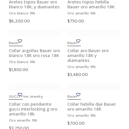
Aretes topos Bauer oro
Aretes topos hebilla
blanco 18K, y diamantes
Bauer oro amarillo 18K
Oro blanco 18k
Oro amarillo 18k
$
8,200.00
$
750.00
Bauer
Bauer
Collar argollas Bauer oro
Collar aro Bauer oro
blanco 18K oro rosa 18K
amarillo 18K y
diamantes
Oro blanco 18k
Oro amarillo 18k
$
1,850.00
$
3,480.00
GUCCI Fine Jewelry
Bauer
Collar con pendiente
Collar hebilla dije Bauer
gucci interlocking g oro
oro amarillo 18K
amarillo 18k
Oro amarillo 18k
Oro amarillo 18k
$
700.00
$
3,250.00