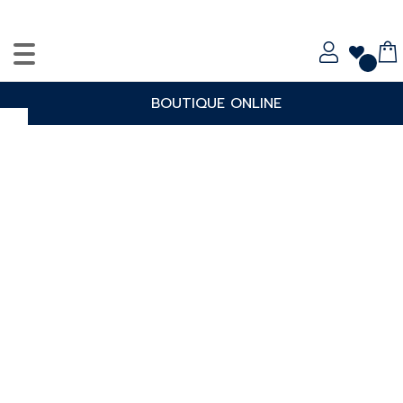
BOUTIQUE ONLINE