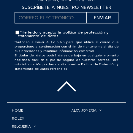
SUSCRÍBETE A NUESTRO NEWSLETTER
*He leído y acepto la
política de protección y
tratamiento de datos
“Autorizo a Bauer & Co S.A.S para que utilice el correo que
proporciono a continuación con el fin de mantenerme al día de
sus novedades y remitirme información comercial.
El titular del datos podrá darse de baja en cualquier momento
haciendo click en el pie de página de nuestros correos. Para
más información por favor visite nuestra Política de Protección y
Tratamiento de Datos Personales
HOME
ALTA JOYERIA
ROLEX
RELOJERÍA