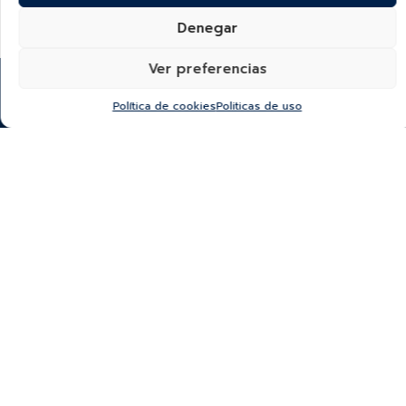
Denegar
Ver preferencias
Política de cookies
Politicas de uso
¿Quieres recibir información de nuevas colecciones,
categorías, productos y más?
SUSCRÍBETE A NUESTRO NEWSLETTER
*He leído y acepto la
política de protección y
tratamiento de datos
“Autorizo a Bauer & Co S.A.S para que utilice el correo que
proporciono a continuación con el fin de mantenerme al día de
sus novedades y remitirme información comercial.
El titular del datos podrá darse de baja en cualquier momento
haciendo click en el pie de página de nuestros correos. Para
más información por favor visite nuestra Política de Protección y
Tratamiento de Datos Personales