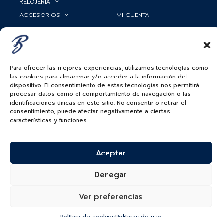
RELOJERÍA
ACCESORIOS
MI CUENTA
BAUER NEWS
SERVICIOS
SIGUENOS EN
Para ofrecer las mejores experiencias, utilizamos tecnologías como
las cookies para almacenar y/o acceder a la información del
dispositivo. El consentimiento de estas tecnologías nos permitirá
ECUADOR
procesar datos como el comportamiento de navegación o las
identificaciones únicas en este sitio. No consentir o retirar el
BAUER & CO SAS. TODOS LOS DERECHOS
consentimiento, puede afectar negativamente a ciertas
RESERVADOS.
características y funciones.
POLÍTICA DE ENVÍOS
|
POLÍTICA DE PRIVACIDAD
|
POLÍTICA DE
TRATAMIENTO DATOS PERSONALES BAUER
|
PREGUNTAS
FRECUENTES SOBRE PAGOS ELECTRÓNICOS
Aceptar
Denegar
Ver preferencias
Política de cookies
Politicas de uso