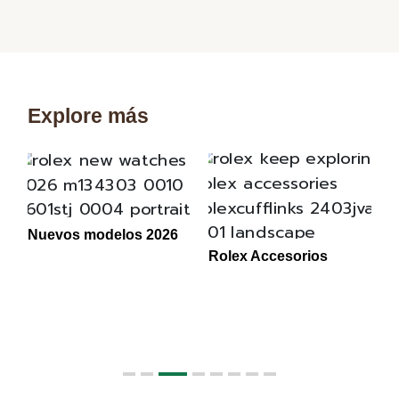
Explore más
Nuevos modelos 2026
Rolex Accesorios
«
1
2
3
4
5
6
7
8