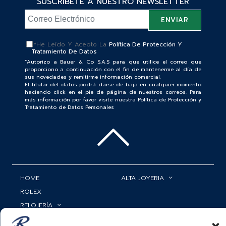
SUSCRÍBETE A NUESTRO NEWSLETTER
*He Leído Y Acepto La
Política De Protección Y
Tratamiento De Datos
“Autorizo a Bauer & Co S.A.S para que utilice el correo que
proporciono a continuación con el fin de mantenerme al día de
sus novedades y remitirme información comercial.
El titular del datos podrá darse de baja en cualquier momento
haciendo click en el pie de página de nuestros correos. Para
más información por favor visite nuestra Política de Protección y
Tratamiento de Datos Personales
HOME
ALTA JOYERIA
ROLEX
RELOJERÍA
ACCESORIOS
MI CUENTA