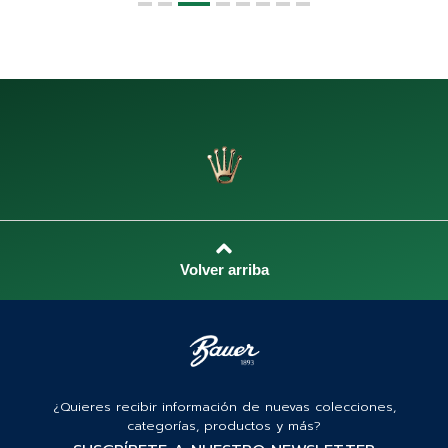
1
2
3
4
5
6
7
8
¿Quieres recibir información de nuevas colecciones,
categorías, productos y más?