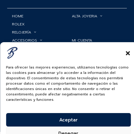
HOME
ALTA JOYERIA
ROLEX
RELOJERÍA
ACCESORIOS
MI CUENTA
BAUER NEWS
SERVICIOS
SIGUENOS EN
Para ofrecer las mejores experiencias, utilizamos tecnologías como
las cookies para almacenar y/o acceder a la información del
dispositivo. El consentimiento de estas tecnologías nos permitirá
procesar datos como el comportamiento de navegación o las
ECUADOR
identificaciones únicas en este sitio. No consentir o retirar el
consentimiento, puede afectar negativamente a ciertas
BAUER & CO SAS. TODOS LOS DERECHOS
características y funciones.
RESERVADOS.
POLÍTICA DE ENVÍOS
|
POLÍTICA DE PRIVACIDAD
|
POLÍTICA DE
TRATAMIENTO DATOS PERSONALES BAUER
|
PREGUNTAS
FRECUENTES SOBRE PAGOS ELECTRÓNICOS
Aceptar
Denegar