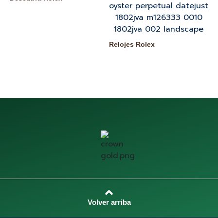
Nu
Relojes Rolex