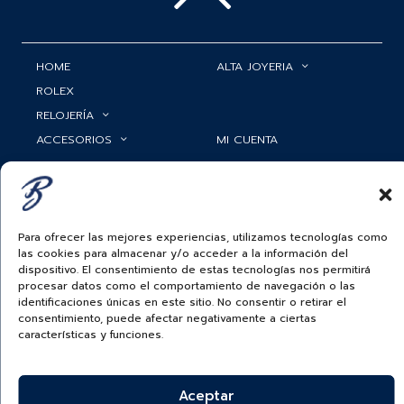
HOME
ALTA JOYERIA
ROLEX
RELOJERÍA
ACCESORIOS
MI CUENTA
BAUER NEWS
SERVICIOS
SIGUENOS EN
Para ofrecer las mejores experiencias, utilizamos tecnologías como
las cookies para almacenar y/o acceder a la información del
dispositivo. El consentimiento de estas tecnologías nos permitirá
ECUADOR
procesar datos como el comportamiento de navegación o las
identificaciones únicas en este sitio. No consentir o retirar el
BAUER & CO SAS. TODOS LOS DERECHOS
consentimiento, puede afectar negativamente a ciertas
RESERVADOS.
características y funciones.
POLÍTICA DE ENVÍOS
|
POLÍTICA DE PRIVACIDAD
|
POLÍTICA DE
TRATAMIENTO DATOS PERSONALES BAUER
|
PREGUNTAS
FRECUENTES SOBRE PAGOS ELECTRÓNICOS
Aceptar