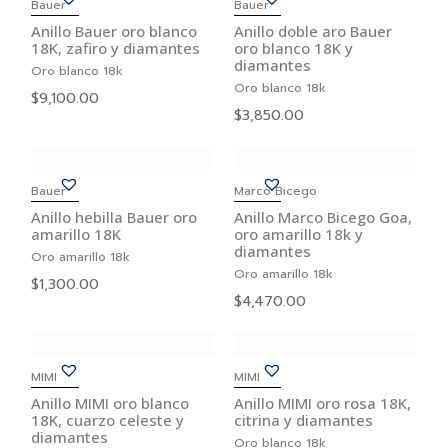
Bauer
Bauer
Anillo Bauer oro blanco
Anillo doble aro Bauer
18K, zafiro y diamantes
oro blanco 18K y
diamantes
Oro blanco 18k
Oro blanco 18k
$
9,100.00
$
3,850.00
Bauer
Marco Bicego
Anillo hebilla Bauer oro
Anillo Marco Bicego Goa,
amarillo 18K
oro amarillo 18k y
diamantes
Oro amarillo 18k
Oro amarillo 18k
$
1,300.00
$
4,470.00
MIMI
MIMI
Anillo MIMI oro blanco
Anillo MIMI oro rosa 18K,
18K, cuarzo celeste y
citrina y diamantes
diamantes
Oro blanco 18k