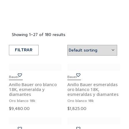
Showing 1–27 of 180 results
FILTRAR
Bauer
Bauer
Anillo Bauer oro blanco
Anillo Bauer esmeraldas
18K, esmeralda y
oro blanco 18K,
diamantes
esmeraldas y diamantes
Oro blanco 18k
Oro blanco 18k
$
9,480.00
$
1,825.00