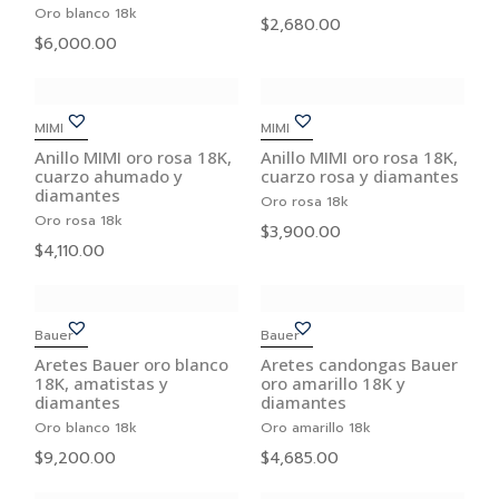
Oro blanco 18k
$
2,680.00
$
6,000.00
MIMI
MIMI
Anillo MIMI oro rosa 18K,
Anillo MIMI oro rosa 18K,
cuarzo ahumado y
cuarzo rosa y diamantes
diamantes
Oro rosa 18k
Oro rosa 18k
$
3,900.00
$
4,110.00
Bauer
Bauer
Aretes Bauer oro blanco
Aretes candongas Bauer
18K, amatistas y
oro amarillo 18K y
diamantes
diamantes
Oro blanco 18k
Oro amarillo 18k
$
9,200.00
$
4,685.00