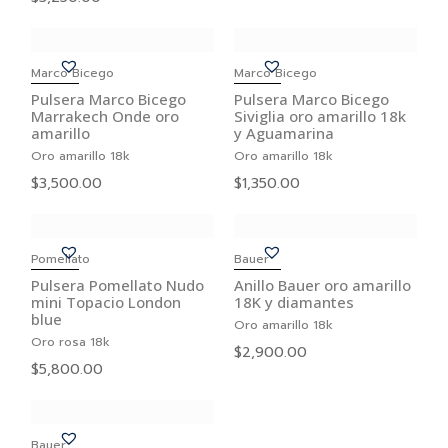
Marco Bicego
Marco Bicego
Pulsera Marco Bicego
Pulsera Marco Bicego
Marrakech Onde oro
Siviglia oro amarillo 18k
amarillo
y Aguamarina
Oro amarillo 18k
Oro amarillo 18k
$
3,500.00
$
1,350.00
Pomellato
Bauer
Pulsera Pomellato Nudo
Anillo Bauer oro amarillo
mini Topacio London
18K y diamantes
blue
Oro amarillo 18k
Oro rosa 18k
$
2,900.00
$
5,800.00
Bauer