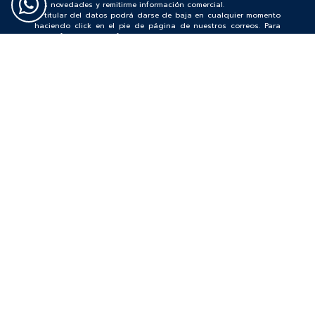
sus novedades y remitirme información comercial.
El titular del datos podrá darse de baja en cualquier momento
haciendo click en el pie de página de nuestros correos. Para
más información por favor visite nuestra Política de Protección y
Tratamiento de Datos Personales
HOME
ALTA JOYERIA
ROLEX
RELOJERÍA
ACCESORIOS
MI CUENTA
BAUER NEWS
SERVICIOS
SIGUENOS EN
ECUADOR