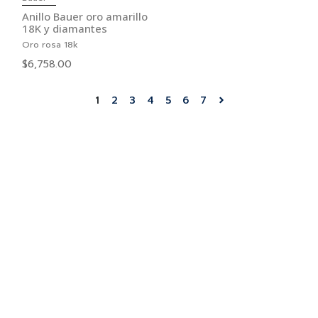
Anillo Bauer oro amarillo
18K y diamantes
Oro rosa 18k
$
6,758.00
1
2
3
4
5
6
7