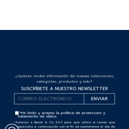
¿Quieres recibir información de nuevas colecciones,
categorías, productos y más?
SUSCRÍBETE A NUESTRO NEWSLETTER
*He leído y acepto la
política de protección y
tratamiento de datos
“Autorizo a Bauer & Co S.A.S para que utilice el correo que
proporciono a continuación con el fin de mantenerme al día de