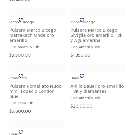
Marco Bicego
Marco Bicego
Pulsera Marco Bicego
Pulsera Marco Bicego
Marrakech Onde oro
Siviglia oro amarillo 18k
amarillo
y Aguamarina
Oro amarillo 18k
Oro amarillo 18k
$
3,500.00
$
1,350.00
Pomellato
Bauer
Pulsera Pomellato Nudo
Anillo Bauer oro amarillo
mini Topacio London
18K y diamantes
blue
Oro amarillo 18k
Oro rosa 18k
$
2,900.00
$
5,800.00
Bauer