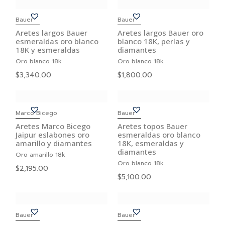
Bauer
Bauer
Aretes largos Bauer
Aretes largos Bauer oro
esmeraldas oro blanco
blanco 18K, perlas y
18K y esmeraldas
diamantes
Oro blanco 18k
Oro blanco 18k
$
3,340.00
$
1,800.00
Marco Bicego
Bauer
Aretes Marco Bicego
Aretes topos Bauer
Jaipur eslabones oro
esmeraldas oro blanco
amarillo y diamantes
18K, esmeraldas y
diamantes
Oro amarillo 18k
Oro blanco 18k
$
2,195.00
$
5,100.00
Bauer
Bauer