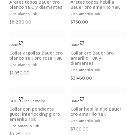
Aretes topos Bauer oro
Aretes topos hebilla
blanco 18K, y diamantes
Bauer oro amarillo 18K
Oro blanco 18k
Oro amarillo 18k
$
8,200.00
$
750.00
Bauer
Bauer
Collar argollas Bauer oro
Collar aro Bauer oro
blanco 18K oro rosa 18K
amarillo 18K y
diamantes
Oro blanco 18k
Oro amarillo 18k
$
1,850.00
$
3,480.00
GUCCI Fine Jewelry
Bauer
Collar con pendiente
Collar hebilla dije Bauer
gucci interlocking g oro
oro amarillo 18K
amarillo 18k
Oro amarillo 18k
Oro amarillo 18k
$
700.00
$
3,250.00